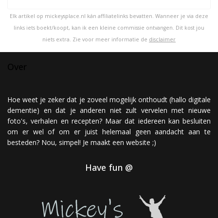
Elk artikel op mickeysplace.nl kán affiliatelinks bevatten. Wanneer je via deze
links iets boekt/koopt, kan ik een kleine commissie ontvangen. Dit kost jou
niets extra. Zie voor meer informatie de
disclaimer
Over
Hoe weet je zeker dat je zoveel mogelijk onthoudt (hallo digitale
dementie) en dat je anderen niet zult vervelen met nieuwe
foto's, verhalen en recepten? Maar dat iedereen kan besluiten
om er wel of om er juist helemaal geen aandacht aan te
besteden? Nou, simpel! Je maakt een website ;)
Have fun @