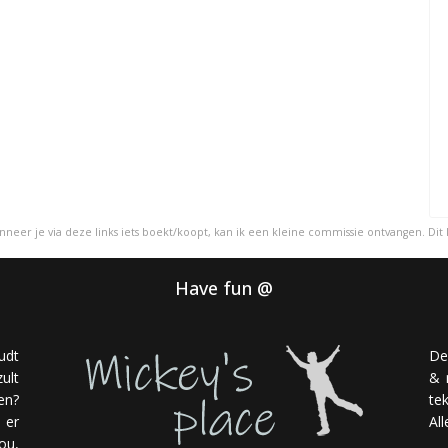
Wanneer je via deze links iets boekt/koopt, kan ik een kleine commissie ontvangen. Dit
Have fun @
udt
De
ult
& 
en?
te
 er
Al
ou,