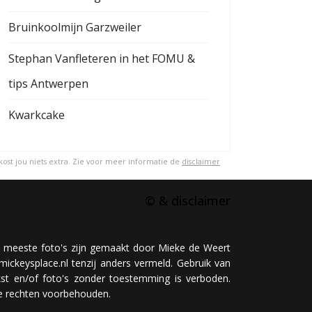
Bruinkoolmijn Garzweiler
Stephan Vanfleteren in het FOMU &
tips Antwerpen
Kwarkcake
 kost jou niets extra. Zie voor meer informatie de
disclaimer
© & disclaimer
 meeste foto's zijn gemaakt door Mieke de Weert
mickeysplace.nl tenzij anders vermeld. Gebruik van
kst en/of foto's zonder toestemming is verboden.
le rechten voorbehouden.