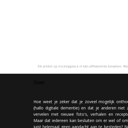
Elk artikel op mickeysplace.nl kán affiliatelinks bevatten. 
Over
Hoe weet je zeker dat je zoveel mogelijk ontho
(hallo digitale dementie) en dat je anderen niet z
vervelen met nieuwe foto's, verhalen en recept
Maar dat iedereen kan besluiten om er wel of om
juist helemaal geen aandacht aan te besteden? N