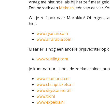
Vraag me niet hoe, als hij het zelf maar gelo
Een bezoek aan
Meknes
, één van de vier 
Wil je zelf ook naar Marokko? Of ergens a
hier:
www.ryanair.com
www.airarabia.com
Maar er is nog een andere prijsvechter op d
www.vueling.com
Je kunt natuurlijk ook de zoekmachines hun 
www.momondo.nl
www.cheaptickets.nl
www.skyscanner.nl
www.tix.nl
www.expedia.nl