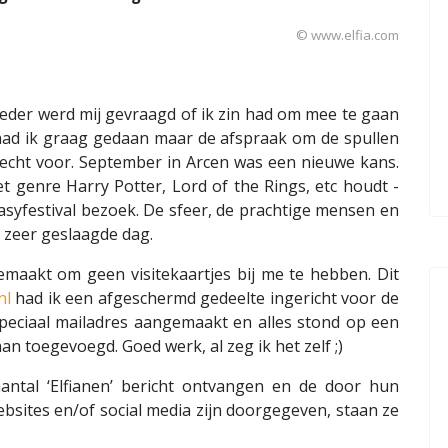
©
www.elfia.com
eder werd mij gevraagd of ik zin had om mee te gaan
at had ik graag gedaan maar de afspraak om de spullen
echt voor. September in Arcen was een nieuwe kans.
het genre Harry Potter, Lord of the Rings, etc houdt -
ntasyfestival bezoek. De sfeer, de prachtige mensen en
n zeer geslaagde dag.
emaakt om geen visitekaartjes bij me te hebben. Dit
nl
had ik een afgeschermd gedeelte ingericht voor de
speciaal mailadres aangemaakt en alles stond op een
aan toegevoegd. Goed werk, al zeg ik het zelf ;)
antal ‘Elfianen’ bericht ontvangen en de door hun
sites en/of social media zijn doorgegeven, staan ze