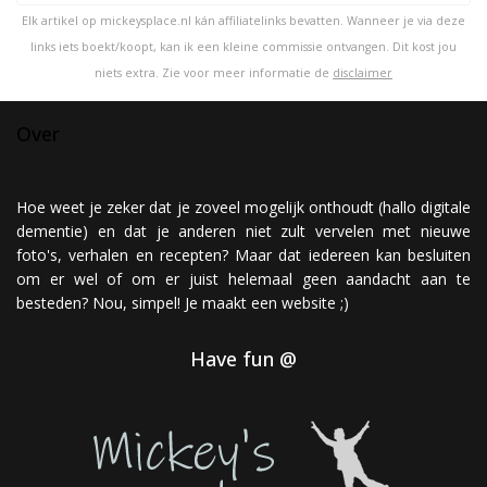
Elk artikel op mickeysplace.nl kán affiliatelinks bevatten. Wanneer je via deze
links iets boekt/koopt, kan ik een kleine commissie ontvangen. Dit kost jou
niets extra. Zie voor meer informatie de
disclaimer
Over
Hoe weet je zeker dat je zoveel mogelijk onthoudt (hallo digitale
dementie) en dat je anderen niet zult vervelen met nieuwe
foto's, verhalen en recepten? Maar dat iedereen kan besluiten
om er wel of om er juist helemaal geen aandacht aan te
besteden? Nou, simpel! Je maakt een website ;)
Have fun @