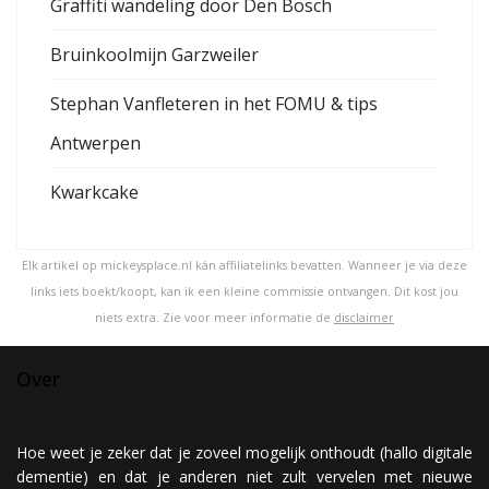
Graffiti wandeling door Den Bosch
Bruinkoolmijn Garzweiler
Stephan Vanfleteren in het FOMU & tips
Antwerpen
Kwarkcake
Elk artikel op mickeysplace.nl kán affiliatelinks bevatten. Wanneer je via deze
links iets boekt/koopt, kan ik een kleine commissie ontvangen. Dit kost jou
niets extra. Zie voor meer informatie de
disclaimer
Over
Hoe weet je zeker dat je zoveel mogelijk onthoudt (hallo digitale
dementie) en dat je anderen niet zult vervelen met nieuwe