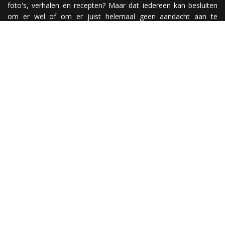
foto's, verhalen en recepten? Maar dat iedereen kan besluiten
om er wel of om er juist helemaal geen aandacht aan te
besteden? Nou, simpel! Je maakt een website ;)
Have fun @
© & disclaimer
De meeste foto's zijn gemaakt door Mieke de Weert &
mickeysplace.nl tenzij anders vermeld. Gebruik van tekst en/of
foto's zonder toestemming is verboden. Alle rechten
voorbehouden.