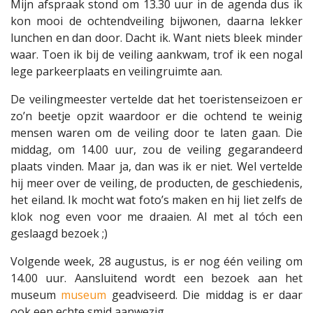
Mijn afspraak stond om 13.30 uur in de agenda dus ik
kon mooi de ochtendveiling bijwonen, daarna lekker
lunchen en dan door. Dacht ik. Want niets bleek minder
waar. Toen ik bij de veiling aankwam, trof ik een nogal
lege parkeerplaats en veilingruimte aan.
De veilingmeester vertelde dat het toeristenseizoen er
zo’n beetje opzit waardoor er die ochtend te weinig
mensen waren om de veiling door te laten gaan. Die
middag, om 14.00 uur, zou de veiling gegarandeerd
plaats vinden. Maar ja, dan was ik er niet. Wel vertelde
hij meer over de veiling, de producten, de geschiedenis,
het eiland. Ik mocht wat foto’s maken en hij liet zelfs de
klok nog even voor me draaien. Al met al tóch een
geslaagd bezoek ;)
Volgende week, 28 augustus, is er nog één veiling om
14.00 uur. Aansluitend wordt een bezoek aan het
museum
museum
geadviseerd. Die middag is er daar
ook een echte smid aanwezig.