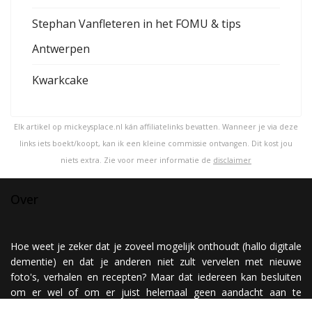
Stephan Vanfleteren in het FOMU & tips
Antwerpen
Kwarkcake
Elk artikel op mickeysplace.nl kán affiliatelinks bevatten. Wanneer je via deze
links iets boekt/koopt, kan ik een kleine commissie ontvangen. Dit kost jou
niets extra. Zie voor meer informatie de
disclaimer
Over
Hoe weet je zeker dat je zoveel mogelijk onthoudt (hallo digitale
dementie) en dat je anderen niet zult vervelen met nieuwe
foto's, verhalen en recepten? Maar dat iedereen kan besluiten
om er wel of om er juist helemaal geen aandacht aan te
besteden? Nou, simpel! Je maakt een website ;)