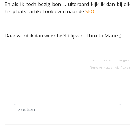
En als ik toch bezig ben … uiteraard kijk ik dan bij elk
herplaatst artikel ook even naar de
SEO
.
Daar word ik dan weer héél blij van. Thnx to Marie ;)
Bron foto kledinghangers:
Rene Asmussen
via
Pexels