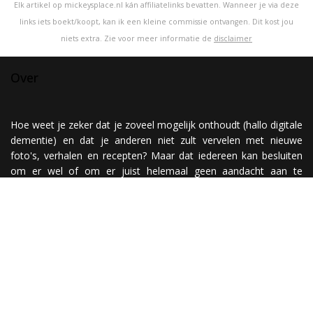
Elk artikel op mickeysplace.nl kán affiliatelinks bevatten. Wanneer je via deze
links iets boekt/koopt, kan ik een kleine commissie ontvangen. Dit kost jou
niets extra. Zie voor meer informatie de
disclaimer
Over
Hoe weet je zeker dat je zoveel mogelijk onthoudt (hallo digitale
dementie) en dat je anderen niet zult vervelen met nieuwe
foto's, verhalen en recepten? Maar dat iedereen kan besluiten
om er wel of om er juist helemaal geen aandacht aan te
besteden? Nou, simpel! Je maakt een website ;)
Have fun @