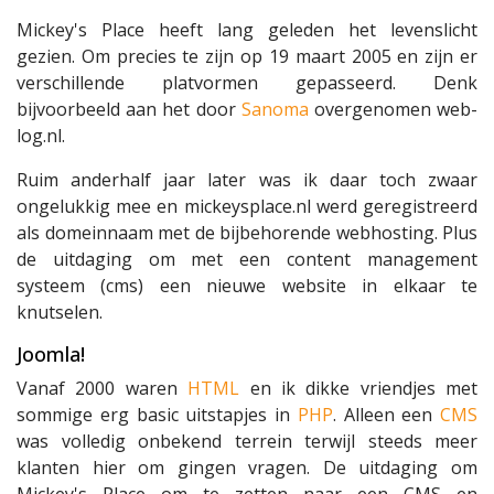
Mickey's Place heeft lang geleden het levenslicht
gezien. Om precies te zijn op 19 maart 2005 en zijn er
verschillende platvormen gepasseerd. Denk
bijvoorbeeld aan het door
Sanoma
overgenomen web-
log.nl.
Ruim anderhalf jaar later was ik daar toch zwaar
ongelukkig mee en mickeysplace.nl werd geregistreerd
als domeinnaam met de bijbehorende webhosting. Plus
de uitdaging om met een content management
systeem (cms) een nieuwe website in elkaar te
knutselen.
Joomla!
Vanaf 2000 waren
HTML
en ik dikke vriendjes met
sommige erg basic uitstapjes in
PHP
. Alleen een
CMS
was volledig onbekend terrein terwijl steeds meer
klanten hier om gingen vragen. De uitdaging om
Mickey's Place om te zetten naar een CMS en