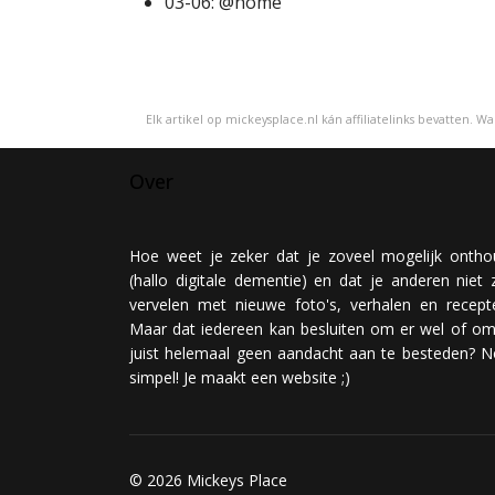
03-06: @home
Elk artikel op mickeysplace.nl kán affiliatelinks bevatten. 
Over
Hoe weet je zeker dat je zoveel mogelijk ontho
(hallo digitale dementie) en dat je anderen niet z
vervelen met nieuwe foto's, verhalen en recept
Maar dat iedereen kan besluiten om er wel of om
juist helemaal geen aandacht aan te besteden? N
simpel! Je maakt een website ;)
© 2026 Mickeys Place