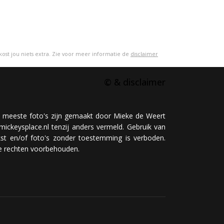
 kost jou niets extra. Zie voor meer informatie de
disclaimer
© & disclaimer
 meeste foto's zijn gemaakt door Mieke de Weert
mickeysplace.nl tenzij anders vermeld. Gebruik van
kst en/of foto's zonder toestemming is verboden.
le rechten voorbehouden.