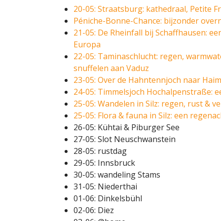
20-05: Straatsburg: kathedraal, Petite 
Péniche-Bonne-Chance: bijzonder overn
21-05: De Rheinfall bij Schaffhausen: e
Europa
22-05: Taminaschlucht: regen, warmwat
snuffelen aan Vaduz
23-05: Over de Hahntennjoch naar Haim
24-05: Timmelsjoch Hochalpenstraße: ee
25-05: Wandelen in Silz: regen, rust & v
25-05: Flora & fauna in Silz: een regena
26-05: Kühtai & Piburger See
27-05: Slot Neuschwanstein
28-05: rustdag
29-05: Innsbruck
30-05: wandeling Stams
31-05: Niederthai
01-06: Dinkelsbühl
02-06: Diez