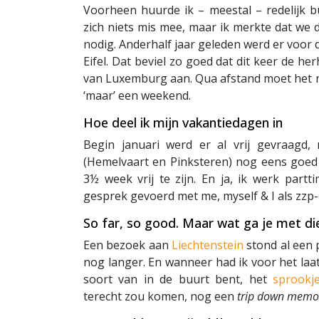
Voorheen huurde ik – meestal – redelijk 
zich niets mis mee, maar ik merkte dat we 
nodig. Anderhalf jaar geleden werd er voor
Eifel. Dat beviel zo goed dat dit keer de h
van Luxemburg aan. Qua afstand moet het nam
‘maar’ een weekend.
Hoe deel ik mijn vakantiedagen in
Begin januari werd er al vrij gevraagd,
(Hemelvaart en Pinksteren) nog eens goed 
3½ week vrij te zijn. En ja, ik werk part
gesprek gevoerd met me, myself & I als zzp-
So far, so good. Maar wat ga je met die
Een bezoek aan
Liechtenstein
stond al een 
nog langer. En wanneer had ik voor het laat
soort van in de buurt bent, het
sprookj
terecht zou komen, nog een
trip down memo