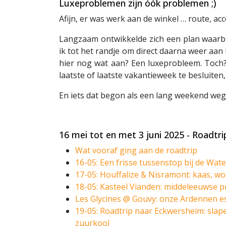
Luxeproblemen zijn óók problemen ;)
Afijn, er was werk aan de winkel … route, a
Langzaam ontwikkelde zich een plan waarbij
ik tot het randje om direct daarna weer aan
hier nog wat aan? Een luxeprobleem. Toch? 
laatste of laatste vakantieweek te besluiten,
En iets dat begon als een lang weekend weg 
16 mei tot en met 3 juni 2025 - Roadt
Wat vooraf ging aan de roadtrip
16-05: Een frisse tussenstop bij de Wat
17-05: Houffalize & Nisramont: kaas, w
18-05: Kasteel Vianden: middeleeuwse 
Les Glycines @ Gouvy: onze Ardennen e
19-05: Roadtrip naar Eckwersheim: slap
zuurkool