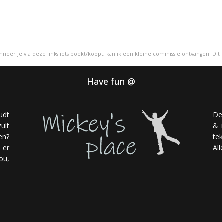
Wanneer je via deze links iets boekt/koopt, kan ik een kleine commissie ontvangen. Dit
Have fun @
udt
De
ult
& 
en?
te
 er
Al
ou,