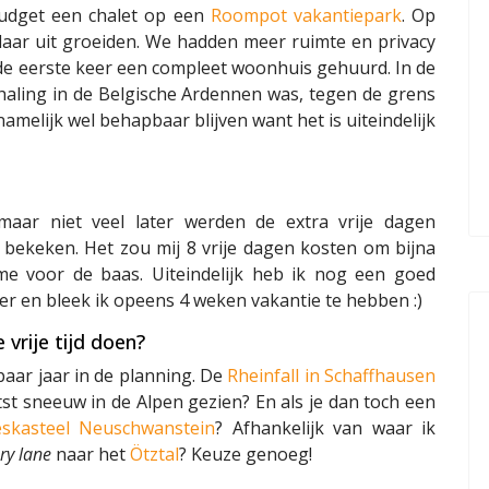
budget een chalet op een
Roompot vakantiepark
. Op
daar uit groeiden. We hadden meer ruimte en privacy
 de eerste keer een compleet woonhuis gehuurd. In de
erhaling in de Belgische Ardennen was, tegen de grens
elijk wel behapbaar blijven want het is uiteindelijk
 maar niet veel later werden de extra vrije dagen
bekeken. Het zou mij 8 vrije dagen kosten om bijna
time voor de baas. Uiteindelijk heb ik nog een goed
er en bleek ik opeens 4 weken vakantie te hebben :)
 vrije tijd doen?
paar jaar in de planning. De
Rheinfall in Schaffhausen
st sneeuw in de Alpen gezien? En als je dan toch een
eskasteel Neuschwanstein
? Afhankelijk van waar ik
ry lane
naar het
Ötztal
? Keuze genoeg!