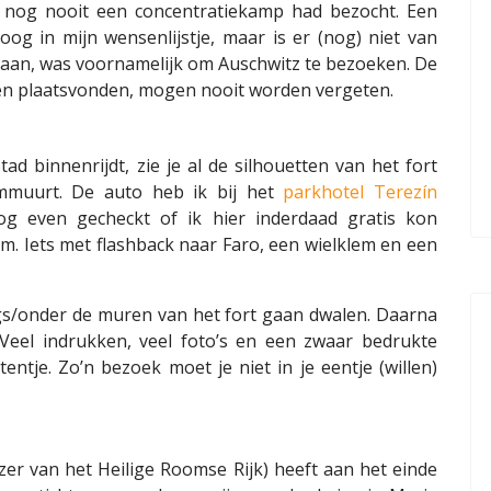
ik nog nooit een concentratiekamp had bezocht. Een
og in mijn wensenlijstje, maar is er (nog) niet van
aan, was voornamelijk om Auschwitz te bezoeken. De
en plaatsvonden, mogen nooit worden vergeten.
d binnenrijdt, zie je al de silhouetten van het fort
mmuurt. De auto heb ik bij het
parkhotel Terezín
og even gecheckt of ik hier inderdaad gratis kon
. Iets met flashback naar Faro, een wielklem en een
ngs/onder de muren van het fort gaan dwalen. Daarna
 Veel indrukken, veel foto’s en een zwaar bedrukte
ntje. Zo’n bezoek moet je niet in je eentje (willen)
izer van het Heilige Roomse Rijk) heeft aan het einde