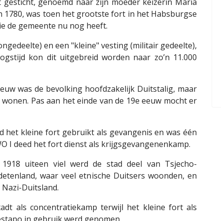
 gesticht, genoemd naar zijn moeder keizerin Maria
 1780, was toen het grootste fort in het Habsburgse
die de gemeente nu nog heeft.
ngedeelte) en een "kleine" vesting (militair gedeelte),
logstijd kon dit uitgebreid worden naar zo’n 11.000
eeuw was de bevolking hoofdzakelijk Duitstalig, maar
 wonen. Pas aan het einde van de 19e eeuw mocht er
 het kleine fort gebruikt als gevangenis en was één
O I deed het fort dienst als krijgsgevangenenkamp.
 1918 uiteen viel werd de stad deel van Tsjecho-
detenland, waar veel etnische Duitsers woonden, en
Nazi-Duitsland.
dt als concentratiekamp terwijl het kleine fort als
estapo in gebruik werd genomen.