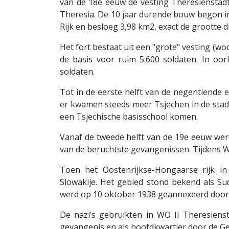
van de 18e eeuw de vesting Theresienstadt
Theresia. De 10 jaar durende bouw begon in
Rijk en besloeg 3,98 km2, exact de grootte 
Het fort bestaat uit een "grote" vesting (woo
de basis voor ruim 5.600 soldaten. In oor
soldaten.
Tot in de eerste helft van de negentiende 
er kwamen steeds meer Tsjechen in de stad
een Tsjechische basisschool komen.
Vanaf de tweede helft van de 19e eeuw werd
van de beruchtste gevangenissen. Tijdens W
Toen het Oostenrijkse-Hongaarse rijk in
Slowakije. Het gebied stond bekend als Su
werd op 10 oktober 1938 geannexeerd door 
De nazi’s gebruikten in WO II Theresiensta
gevangenis en als hoofdkwartier door de G