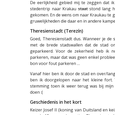
De eerlijkheid gebied mij te zeggen dat 
stedentrip naar Krakau
staat
stond lang ho
gekomen. En de wens om naar Kraukau te g
gruwelijkheden die daar en in andere kamp
Theresienstadt (Terezín)
Goed, Theresienstadt dus. Wanneer je de sta
met de brede stadswallen dat de stad o
geparkeerd. Voor de zekerheid heb ik n
parkeren, maar dat was geen enkel probleem
bon voor fout parkeren …
Vanaf hier ben ik door de stad en over/la
ben ik doorgelopen naar het kleine fort.
stemming toen ik weer terug was bij mijn te
doen :(
Geschiedenis in het kort
Keizer Josef II (koning van Duitsland en ke