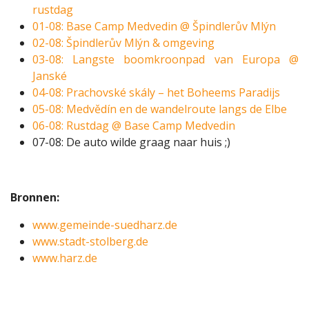
rustdag
01-08: Base Camp Medvedin @ Špindlerův Mlýn
02-08: Špindlerův Mlýn & omgeving
03-08: Langste boomkroonpad van Europa @
Janské
04-08: Prachovské skály – het Boheems Paradijs
05-08: Medvědín en de wandelroute langs de Elbe
06-08: Rustdag @ Base Camp Medvedin
07-08: De auto wilde graag naar huis ;)
Bronnen:
www.gemeinde-suedharz.de
www.stadt-stolberg.de
www.harz.de